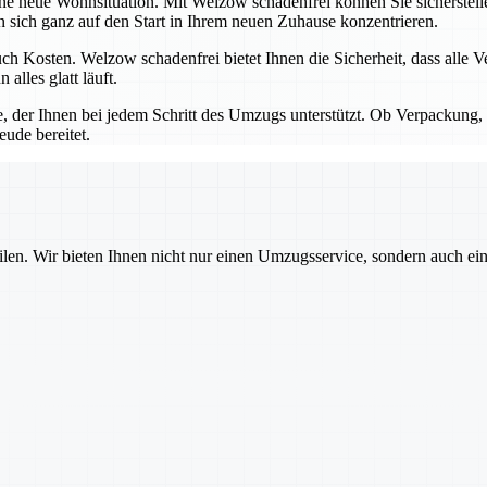
ine neue Wohnsituation. Mit Welzow schadenfrei können Sie sicherstel
ich ganz auf den Start in Ihrem neuen Zuhause konzentrieren.
h Kosten. Welzow schadenfrei bietet Ihnen die Sicherheit, dass alle V
lles glatt läuft.
e, der Ihnen bei jedem Schritt des Umzugs unterstützt. Ob Verpackung, 
eude bereitet.
ilen. Wir bieten Ihnen nicht nur einen Umzugsservice, sondern auch ei