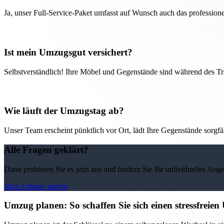
Ja, unser Full-Service-Paket umfasst auf Wunsch auch das professio
Ist mein Umzugsgut versichert?
Selbstverständlich! Ihre Möbel und Gegenstände sind während des Tra
Wie läuft der Umzugstag ab?
Unser Team erscheint pünktlich vor Ort, lädt Ihre Gegenstände sorgfälti
Alle Fragen geklärt?
Dann probieren Sie es jetzt aus und fordern Sie Ihr individuelles Ang
Jetzt Anfrage starten
Umzug planen: So schaffen Sie sich einen stressfrei