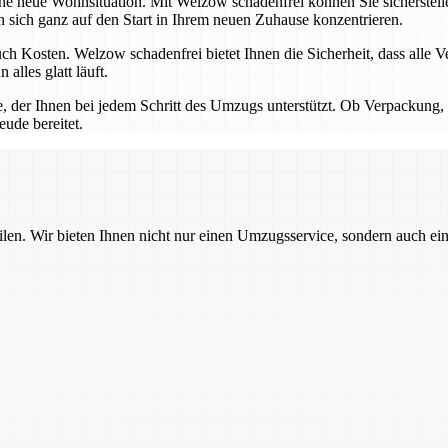
ine neue Wohnsituation. Mit Welzow schadenfrei können Sie sicherstel
ich ganz auf den Start in Ihrem neuen Zuhause konzentrieren.
h Kosten. Welzow schadenfrei bietet Ihnen die Sicherheit, dass alle V
lles glatt läuft.
e, der Ihnen bei jedem Schritt des Umzugs unterstützt. Ob Verpackung, 
eude bereitet.
ilen. Wir bieten Ihnen nicht nur einen Umzugsservice, sondern auch ei