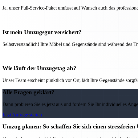
Ja, unser Full-Service-Paket umfasst auf Wunsch auch das professio
Ist mein Umzugsgut versichert?
Selbstverständlich! Ihre Möbel und Gegenstände sind während des Tra
Wie läuft der Umzugstag ab?
Unser Team erscheint pünktlich vor Ort, lädt Ihre Gegenstände sorgfälti
Alle Fragen geklärt?
Dann probieren Sie es jetzt aus und fordern Sie Ihr individuelles Ang
Jetzt Anfrage starten
Umzug planen: So schaffen Sie sich einen stressfrei