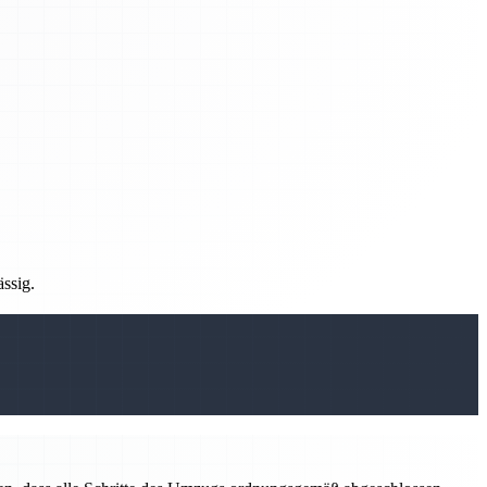
ässig.