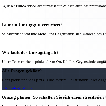
Ja, unser Full-Service-Paket umfasst auf Wunsch auch das professio
Ist mein Umzugsgut versichert?
Selbstverständlich! Ihre Möbel und Gegenstände sind während des Tra
Wie läuft der Umzugstag ab?
Unser Team erscheint pünktlich vor Ort, lädt Ihre Gegenstände sorgfälti
Alle Fragen geklärt?
Dann probieren Sie es jetzt aus und fordern Sie Ihr individuelles Ang
Jetzt Anfrage starten
Umzug planen: So schaffen Sie sich einen stressfrei