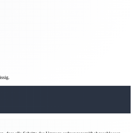
ässig.