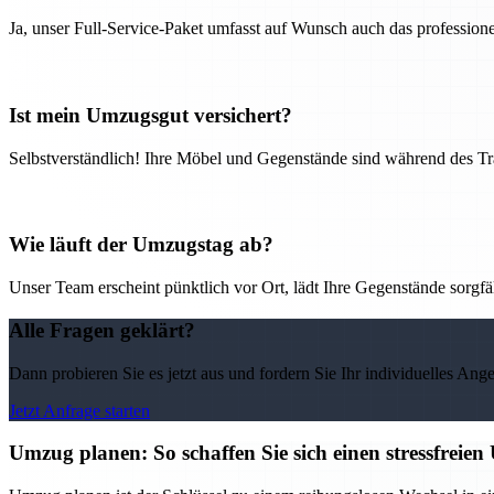
Ja, unser Full-Service-Paket umfasst auf Wunsch auch das professio
Ist mein Umzugsgut versichert?
Selbstverständlich! Ihre Möbel und Gegenstände sind während des Tra
Wie läuft der Umzugstag ab?
Unser Team erscheint pünktlich vor Ort, lädt Ihre Gegenstände sorgfälti
Alle Fragen geklärt?
Dann probieren Sie es jetzt aus und fordern Sie Ihr individuelles Ang
Jetzt Anfrage starten
Umzug planen: So schaffen Sie sich einen stressfrei