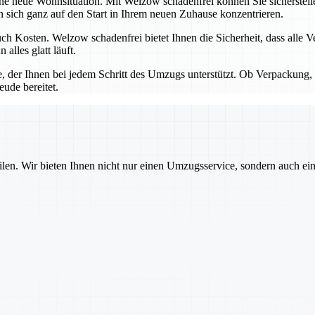
ine neue Wohnsituation. Mit Welzow schadenfrei können Sie sicherstel
ich ganz auf den Start in Ihrem neuen Zuhause konzentrieren.
h Kosten. Welzow schadenfrei bietet Ihnen die Sicherheit, dass alle V
lles glatt läuft.
e, der Ihnen bei jedem Schritt des Umzugs unterstützt. Ob Verpackung, 
eude bereitet.
ilen. Wir bieten Ihnen nicht nur einen Umzugsservice, sondern auch ei