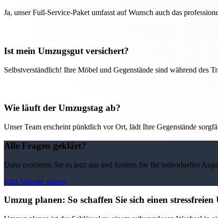
Ja, unser Full-Service-Paket umfasst auf Wunsch auch das professio
Ist mein Umzugsgut versichert?
Selbstverständlich! Ihre Möbel und Gegenstände sind während des Tra
Wie läuft der Umzugstag ab?
Unser Team erscheint pünktlich vor Ort, lädt Ihre Gegenstände sorgfälti
Alle Fragen geklärt?
Dann probieren Sie es jetzt aus und fordern Sie Ihr individuelles Ang
Jetzt Anfrage starten
Umzug planen: So schaffen Sie sich einen stressfrei