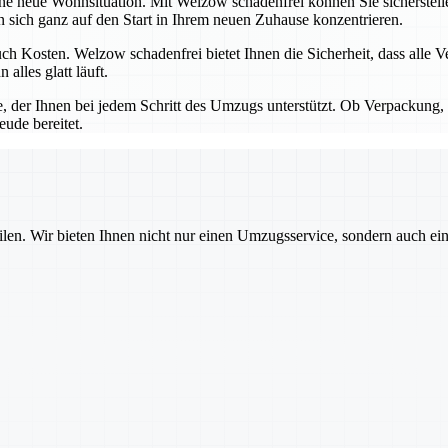
ine neue Wohnsituation. Mit Welzow schadenfrei können Sie sicherstel
ich ganz auf den Start in Ihrem neuen Zuhause konzentrieren.
h Kosten. Welzow schadenfrei bietet Ihnen die Sicherheit, dass alle V
lles glatt läuft.
e, der Ihnen bei jedem Schritt des Umzugs unterstützt. Ob Verpackung, 
eude bereitet.
ilen. Wir bieten Ihnen nicht nur einen Umzugsservice, sondern auch ei