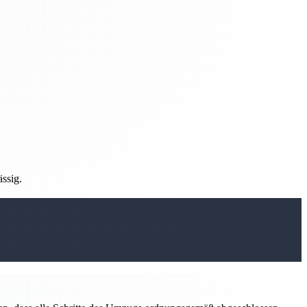
ässig.