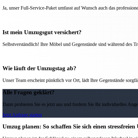
Ja, unser Full-Service-Paket umfasst auf Wunsch auch das professio
Ist mein Umzugsgut versichert?
Selbstverständlich! Ihre Möbel und Gegenstände sind während des Tra
Wie läuft der Umzugstag ab?
Unser Team erscheint pünktlich vor Ort, lädt Ihre Gegenstände sorgfälti
Alle Fragen geklärt?
Dann probieren Sie es jetzt aus und fordern Sie Ihr individuelles Ang
Jetzt Anfrage starten
Umzug planen: So schaffen Sie sich einen stressfrei