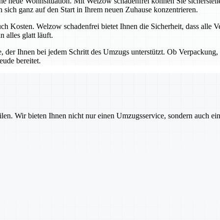
ine neue Wohnsituation. Mit Welzow schadenfrei können Sie sicherstel
ich ganz auf den Start in Ihrem neuen Zuhause konzentrieren.
h Kosten. Welzow schadenfrei bietet Ihnen die Sicherheit, dass alle V
lles glatt läuft.
e, der Ihnen bei jedem Schritt des Umzugs unterstützt. Ob Verpackung, 
eude bereitet.
ilen. Wir bieten Ihnen nicht nur einen Umzugsservice, sondern auch ei