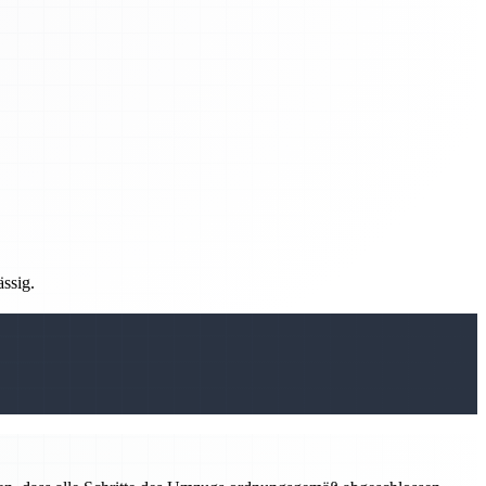
ässig.