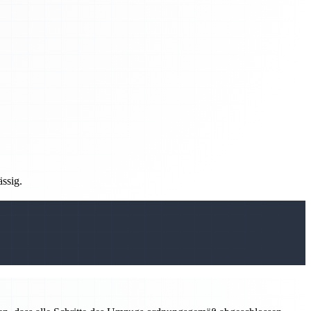
ässig.