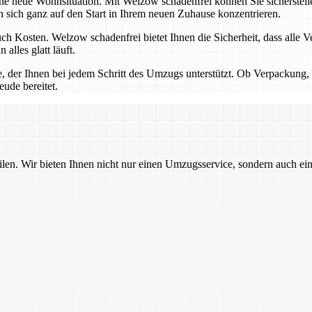
ine neue Wohnsituation. Mit Welzow schadenfrei können Sie sicherstel
ich ganz auf den Start in Ihrem neuen Zuhause konzentrieren.
h Kosten. Welzow schadenfrei bietet Ihnen die Sicherheit, dass alle V
lles glatt läuft.
e, der Ihnen bei jedem Schritt des Umzugs unterstützt. Ob Verpackung, 
eude bereitet.
ilen. Wir bieten Ihnen nicht nur einen Umzugsservice, sondern auch ei