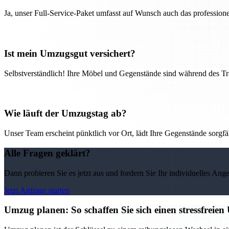
Ja, unser Full-Service-Paket umfasst auf Wunsch auch das professio
Ist mein Umzugsgut versichert?
Selbstverständlich! Ihre Möbel und Gegenstände sind während des Tra
Wie läuft der Umzugstag ab?
Unser Team erscheint pünktlich vor Ort, lädt Ihre Gegenstände sorgfälti
Alle Fragen geklärt?
Dann probieren Sie es jetzt aus und fordern Sie Ihr individuelles Ang
Jetzt Anfrage starten
Umzug planen: So schaffen Sie sich einen stressfrei